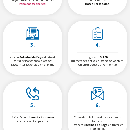
Regístrate en el portal de clientes
Completa tus
remesas.zoom.red
Datos Personales.
3.
4.
Crea una
Solicitud de Pago
, dentro del
Ingresa el
MTCN
portal, seleccionando la opción:
(Número de Control de Operación Western
“Pagos Internacionales” en el Menú.
Union entregado al Remitente).
5.
6.
Recibirás una
llamada de ZOOM
Dispondrás de los fondos en tu cuenta
para procesar tu operación.
bancaria.
Obtendrás
Recibos de Pago
en tu correo
electrónico.