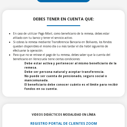
DEBES TENER EN CUENTA QUE:
En caso de utilizar Pago Móvil, como beneficiario de la remesa, debes estar
afiliado con tu banco y tener el servicio activo.
Si cobras la remesa mediante Transferencia Bancaria en Bolívares, los fondos
quedan disponibles el mismo día o a más tardar el día hábil siguiente de
efectuarse la operación.
Para que no se retrase el pago de tu remesa, debes saber que la cuenta del
beneficiario en Venezuela tiene ciertas condiciones:
Debe estar activa y pertenecer al mismo beneficiario de la
remesa.
Debe ser persona natural y aceptar transferencia.
No puede ser cuenta de pensionado, seguro social o
mancomunada.
El beneficiario debe conocer cuánto es el límite para recibir
fondos en su cuenta.
VIDEOS DIDÁCTICOS MODALIDAD EN LÍNEA
REGISTRO PORTAL DE CLIENTES ZOOM